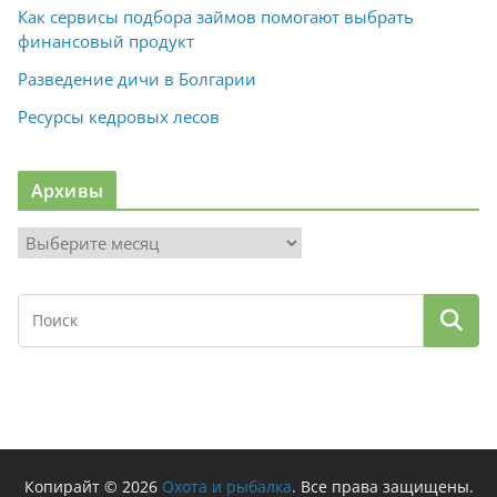
Как сервисы подбора займов помогают выбрать
финансовый продукт
Разведение дичи в Болгарии
Ресурсы кедровых лесов
Архивы
А
р
х
и
в
ы
Копирайт © 2026
Охота и рыбалка
. Все права защищены.