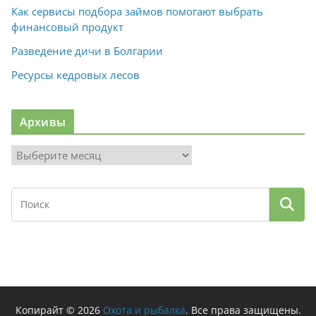
Как сервисы подбора займов помогают выбрать
финансовый продукт
Разведение дичи в Болгарии
Ресурсы кедровых лесов
Архивы
А
р
х
и
в
ы
Копирайт © 2026
Охота и рыбалка
. Все права защищены.