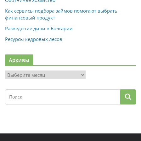
Как сервисы подбора займов помогают выбрать
финансовый продукт
Разведение дичи в Болгарии
Ресурсы кедровых лесов
Архивы
А
р
х
и
в
ы