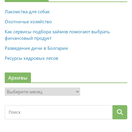
Лакомства для собак
Охотничье хозяйство
Как сервисы подбора займов помогают выбрать
финансовый продукт
Разведение дичи в Болгарии
Ресурсы кедровых лесов
Архивы
А
р
х
и
в
ы