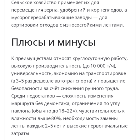
Сельское хозяйство применяет их для
перемещения зерна, удобрений и корнеплодов, а
мусороперерабатывающие заводы — для
сортировки отходов с износостойкими лентами.
Плюсы и минусы
К преимуществам относят круглосуточную работу,
высокую производительность (до
10
000
т
/
ч
),
универсальность, экономию на транспортировке
(в
3–5
раз дешевле автотранспорта) и повышение
безопасности за счёт снижения ручного труда.
Среди недостатков — сложность изменения
маршрута без демонтажа, ограничения по углу
наклона (обычно до
18–2
2
∘
), чувствительность к
влажности выше
80%
, необходимость замены
ленты каждые
2–5
лет и высокие первоначальные
затраты.