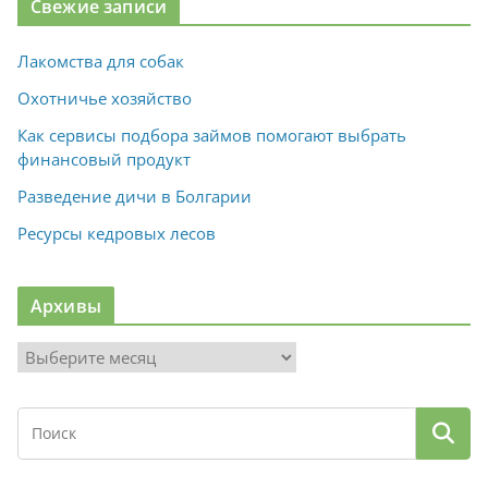
Свежие записи
Лакомства для собак
Охотничье хозяйство
Как сервисы подбора займов помогают выбрать
финансовый продукт
Разведение дичи в Болгарии
Ресурсы кедровых лесов
Архивы
А
р
х
и
в
ы